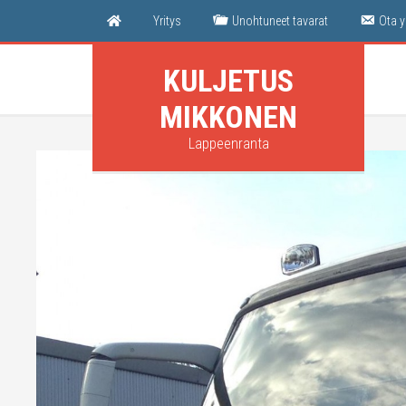
Yri­tys
Unoh­tu­neet tavarat
Ota y
KULJETUS
MIKKONEN
Lappeenranta