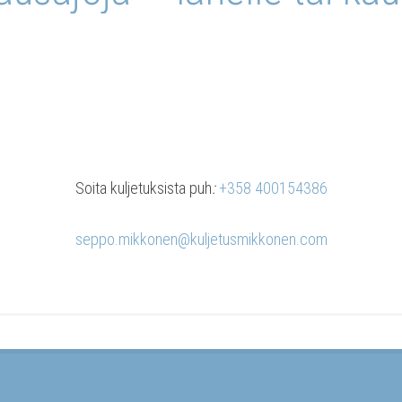
Soi­ta kul­je­tuk­sis­ta puh
:
+358 400154386
seppo.mikkonen@kuljetusmikkonen.com