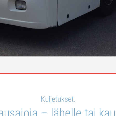
Kul­je­tuk­set.
aus­ajo­ja – lähel­le tai ka