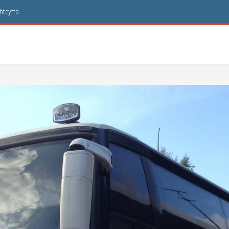
hteyt­tä