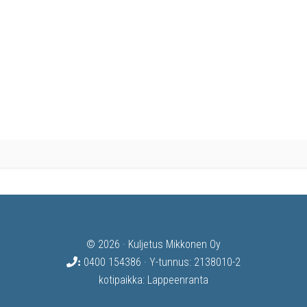
© 2026 · Kuljetus Mikkonen Oy
0400 154386
· Y-tunnus: 2138010-2
:
kotipaikka: Lappeenranta