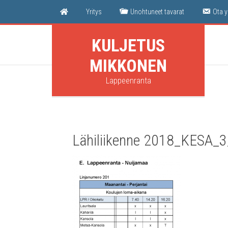
Yri­tys
Unoh­tu­neet tavarat
Ota y
KULJETUS
MIKKONEN
Lappeenranta
Lähi­lii­ken­ne 2018_KESA_