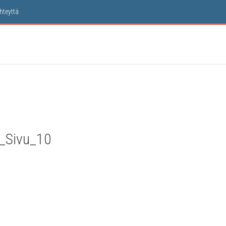
hteyt­tä
3_Sivu_10