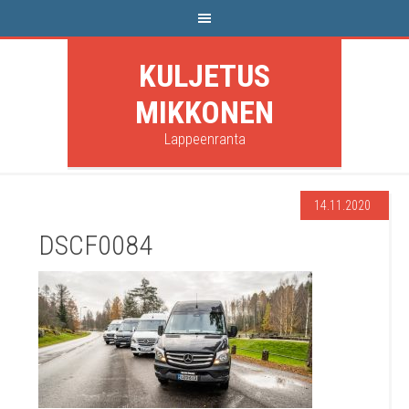
KULJETUS
MIKKONEN
Lappeenranta
14.11.2020
DSCF0084