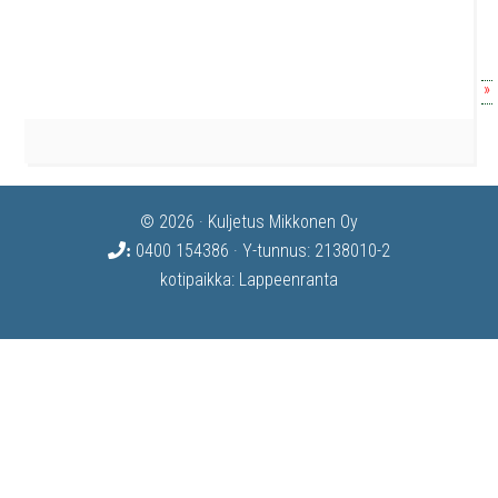
»
© 2026 · Kuljetus Mikkonen Oy
0400 154386
· Y-tunnus: 2138010-2
:
kotipaikka: Lappeenranta