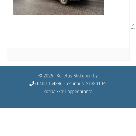
»
© 2026 · Kuljetus Mikkonen Oy
0400 154386
· Y-tunnus: 2138010-2
:
kotipaikka: Lappeenranta