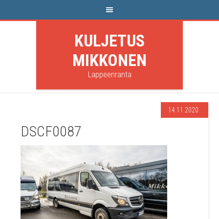
KULJETUS
MIKKONEN
Lappeenranta
14.11.2020
DSCF0087