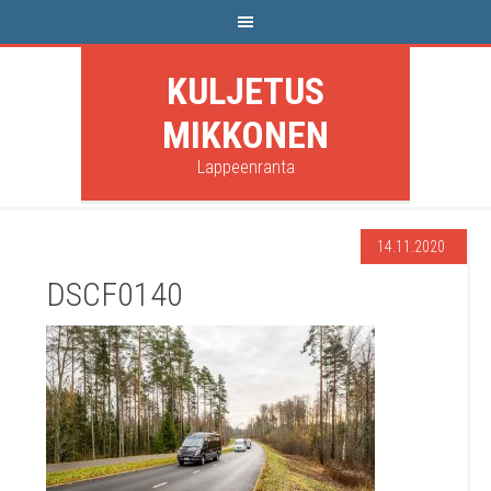
KULJETUS
MIKKONEN
Lappeenranta
14.11.2020
DSCF0140