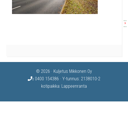
»
© 2026 · Kuljetus Mikkonen Oy
0400 154386
· Y-tunnus: 2138010-2
:
kotipaikka: Lappeenranta