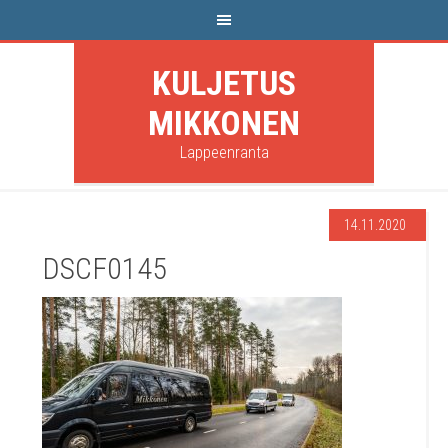
KULJETUS
MIKKONEN
Lappeenranta
14.11.2020
DSCF0145