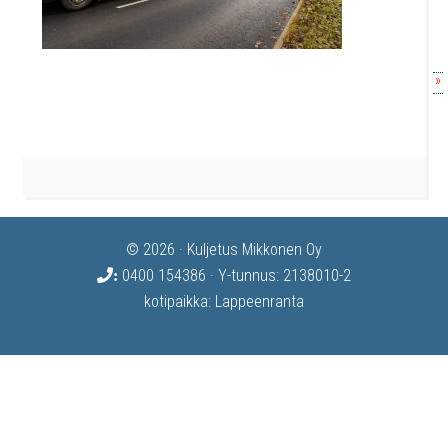
»
© 2026 · Kuljetus Mikkonen Oy
0400 154386
· Y-tunnus: 2138010-2
:
kotipaikka: Lappeenranta