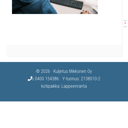
»
© 2026 · Kuljetus Mikkonen Oy
0400 154386
· Y-tunnus: 2138010-2
:
kotipaikka: Lappeenranta