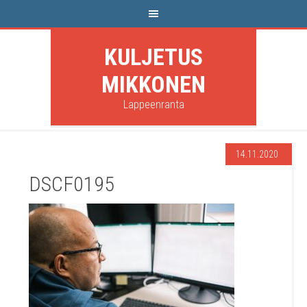
KULJETUS
MIKKONEN
Lappeenranta
14.11.2020
DSCF0195