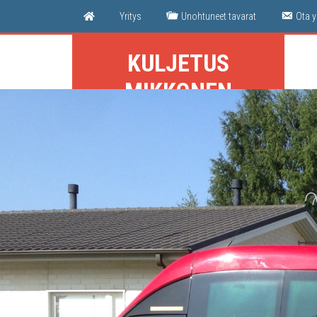
Yri­tys
Unoh­tu­neet tavarat
Ota y
KULJETUS
MIKKONEN
Lappeenranta