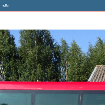
hteyt­tä