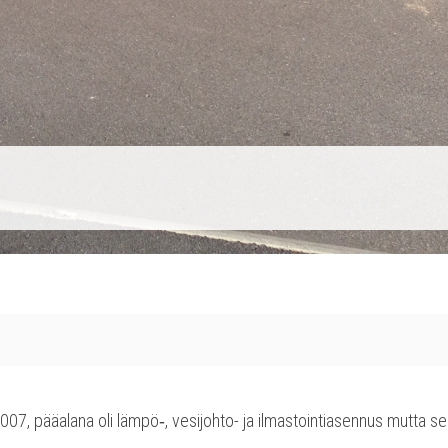
07, pää­ala­na oli lämpö‑, vesi­joh­to- ja ilmas­toin­tia­sen­nus mut­ta s