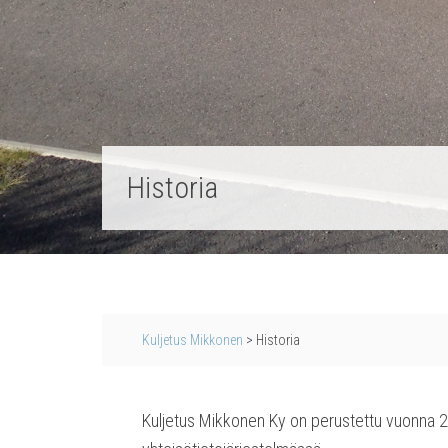
His­to­ria
Kuljetus Mikkonen
>
His­to­ria
Kul­je­tus Mik­ko­nen Ky on perus­tet­tu vuon­na 20