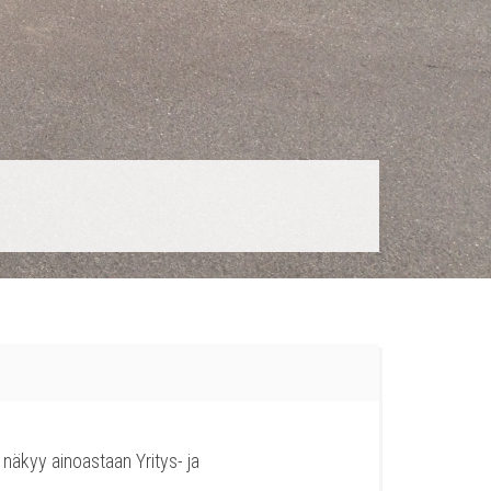
e näkyy ainoas­taan Yri­tys- ja