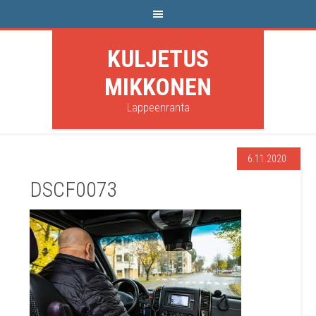
KULJETUS
MIKKONEN
Lappeenranta
6.11.2020
DSCF0073