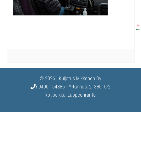
»
© 2026 · Kuljetus Mikkonen Oy
0400 154386
· Y-tunnus: 2138010-2
:
kotipaikka: Lappeenranta