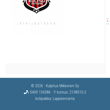
»
© 2026 · Kuljetus Mikkonen Oy
0400 154386
· Y-tunnus: 2138010-2
:
kotipaikka: Lappeenranta