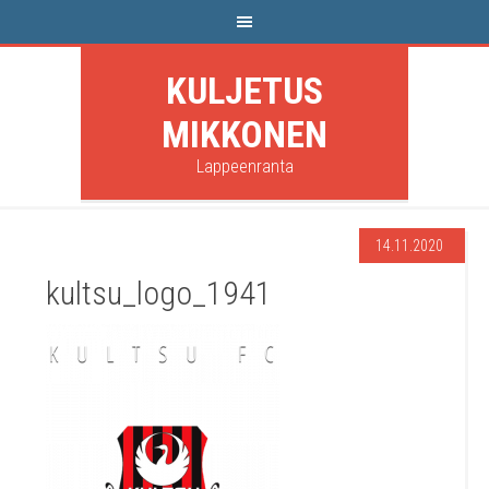
KULJETUS
MIKKONEN
Lappeenranta
14.11.2020
kultsu_logo_1941