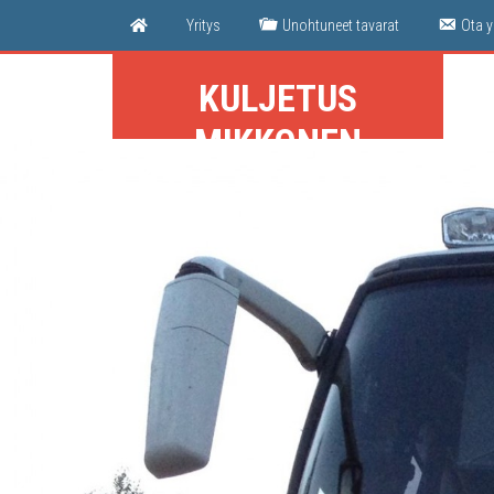
Yri­tys
Unoh­tu­neet tavarat
Ota y
KULJETUS
MIKKONEN
Lappeenranta