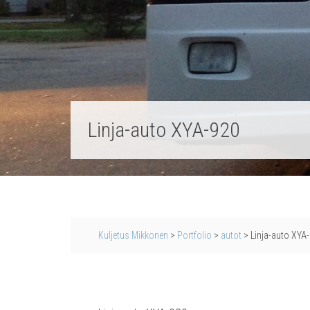
Lin­ja-auto XYA-920
Kuljetus Mikkonen
>
Portfolio
>
autot
>
Lin­ja-auto XYA