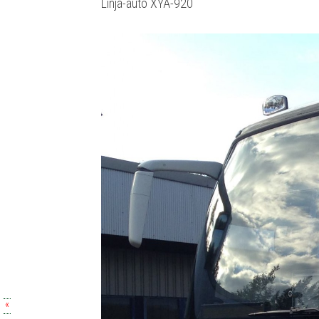
Lin­ja-auto XYA-920
«