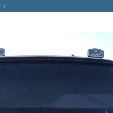
hteyt­tä