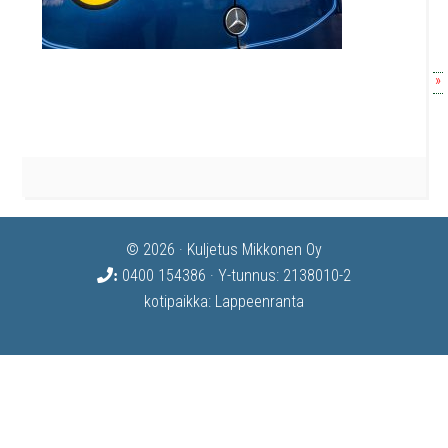
»
© 2026 · Kuljetus Mikkonen Oy
0400 154386
· Y-tunnus: 2138010-2
:
kotipaikka: Lappeenranta