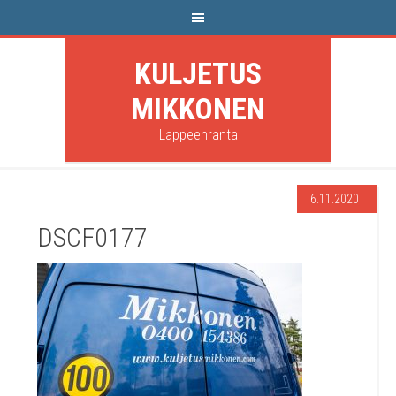
KULJETUS
MIKKONEN
Lappeenranta
6.11.2020
DSCF0177