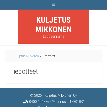
KULJETUS
MIKKONEN
Lappeenranta
Kuljetus Mikkonen
>
Tie­dot­teet
Tie­dot­teet
© 2026 · Kuljetus Mikkonen Oy
0400 154386
· Y-tunnus: 2138010-2
: