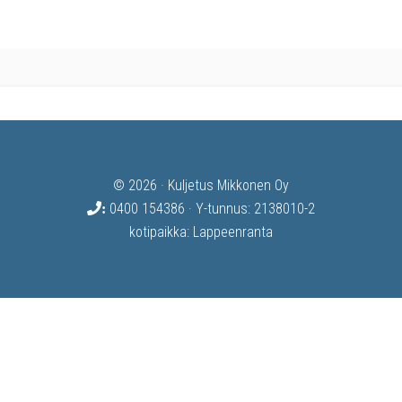
© 2026 · Kuljetus Mikkonen Oy
0400 154386
· Y-tunnus: 2138010-2
:
kotipaikka: Lappeenranta