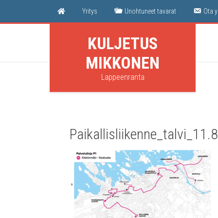
Yri­tys
Unoh­tu­neet tavarat
Ota y
KULJETUS
MIKKONEN
Lappeenranta
Paikallisliikenne_talvi_11