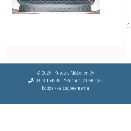
»
© 2026 · Kuljetus Mikkonen Oy
0400 154386
· Y-tunnus: 2138010-2
:
kotipaikka: Lappeenranta