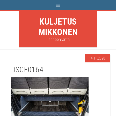
KULJETUS
MIKKONEN
Lappeenranta
14.11.2020
DSCF0164