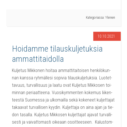
Kategoriassa:
Yleinen
10.10.2021
Hoi­dam­me tilaus­kul­je­tuk­sia
ammattitaidolla
Kul­je­tus Mik­ko­nen hoi­taa ammat­ti­tai­toi­sen hen­ki­lö­kun­
nan kans­sa ryh­mäl­le­si sopi­via tilaus­kul­je­tuk­sia. Luo­tet­
ta­vuus, tur­val­li­suus ja laa­tu ovat Kul­je­tus Mik­ko­sen toi­
min­nan peri­aat­tee­na. Vuo­si­kym­men­ten koke­mus lii­ken­
tees­tä Suo­mes­sa ja ulko­mail­la sekä koke­neet kul­jet­ta­jat
takaa­vat tur­val­li­sen kyy­din. Kul­jet­ta­ja on aina ajan ja tie­
don tasal­la. Kul­je­tus Mik­ko­sen kul­jet­ta­jat aja­vat tur­val­li­
ses­ti ja vai­vat­to­mas­ti oike­aan osoit­tee­seen. Kalus­tom­