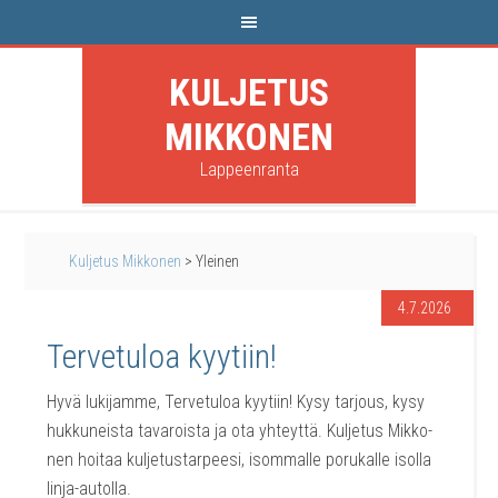
KULJETUS
MIKKONEN
Lappeenranta
Kuljetus Mikkonen
>
Yleinen
4.7.2026
Ter­ve­tu­loa kyytiin!
Hyvä luki­jam­me, Ter­ve­tu­loa kyy­tiin! Kysy tar­jous, kysy
huk­ku­neis­ta tava­rois­ta ja ota yhteyt­tä. Kul­je­tus Mik­ko­
nen hoi­taa kul­je­tus­tar­pee­si, isom­mal­le poru­kal­le isol­la
linja-autolla.