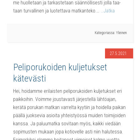
me huol­le­taan ja tar­kas­te­taan sään­nöl­li­ses­ti jol­la taa­
taan tur­val­li­nen ja luo­tet­ta­va mat­kan­te­ko.…
…Jat­ka
Kategoriassa:
Yleinen
27.5.2021
Peli­po­ru­koi­den kul­je­tuk­set
kätevästi
Hei, hoi­dam­me eri­lais­ten peli­po­ru­koi­den kul­je­tuk­set eri
paik­koi­hin. Voim­me jous­ta­vas­ti jär­jes­tel­lä läh­tö­ajan,
kerä­tä poru­kan mat­kan var­rel­ta kyy­tiin ja hoi­del­la pai­kan
pääl­lä juok­se­via asioi­ta yhteis­työs­sä mui­den toi­mi­joi­den
kans­sa. Ja paluu­mat­ka sovi­taan myös, kaik­ki vie­dään
sopi­mus­ten mukaan jopa kotio­vel­le asti niin halu­tes­sa.
Esi­mer­kik­si olem­me hoi­ta­neet vii­mei­set kol­me vuot­ta